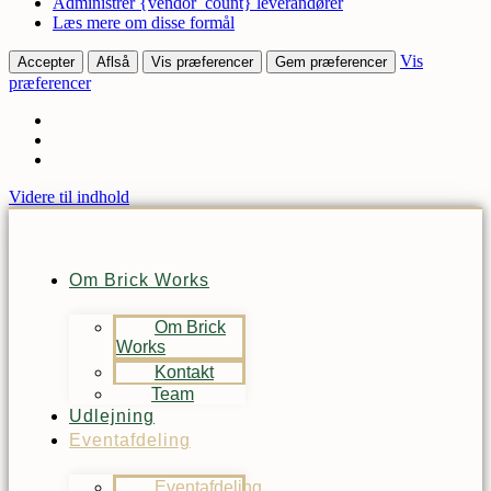
Administrer {vendor_count} leverandører
Læs mere om disse formål
Vis
Accepter
Aflså
Vis præferencer
Gem præferencer
præferencer
Videre til indhold
Om Brick Works
Om Brick
Works
Kontakt
Team
Udlejning
Eventafdeling
Eventafdeling