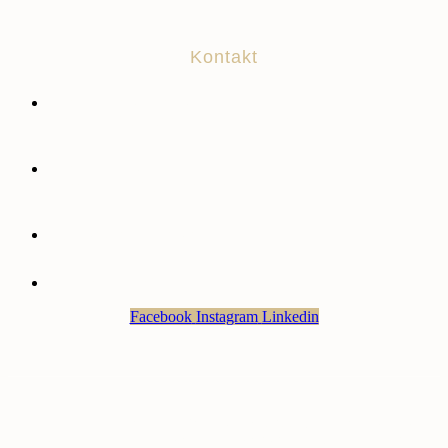
Kontakt
Brick Works modelshop
Tarpvej 5, 7280 Sdr. Felding, Danmark
Brick Events
Bjergevej 27, 7280 Sdr. Felding, Danmark
Sales@brick-works.dk
+45 3049 0937
Facebook
Instagram
Linkedin
Website and all contents Copyright © 2022 Brick Works Aps. All
Rights Reserved. LEGO, the LEGO logo, the Brick and Knob