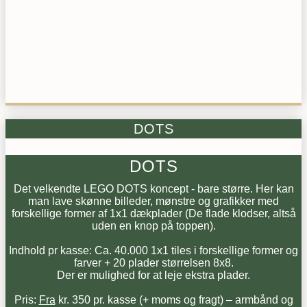
DOTS
DOTS
Det velkendte LEGO DOTS koncept - bare større. Her kan
man lave skønne billeder, mønstre og grafikker med
forskellige former af 1x1 dækplader (De flade klodser, altså
uden en knop på toppen).
Indhold pr kasse: Ca. 40.000 1x1 tiles i forskellige former og
farver + 20 plader størrelsen 8x8.
Der er mulighed for at leje ekstra plader.
Pris:
Fra
kr. 350 pr. kasse (+ moms og fragt) – armbånd og