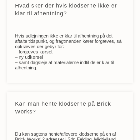
Hvad sker der hvis klodserne ikke er
klar til afhentning?
Hvis udlejningen ikke er klar til afhentning på det
aftalte tidspunkt, og fragtmanden kører forgæves, så
opkræves der gebyr for:
– forgæves kørsel,
– ny udkørsel
– samt dagsleje af materialerne indtil de er klar til
afhentning.
Kan man hente klodserne på Brick
Works?
Du kan sagtens hente/aflevere klodserne på en af
Brick Works’ 2 adresser i Sdr. Felding, Midtjylland.