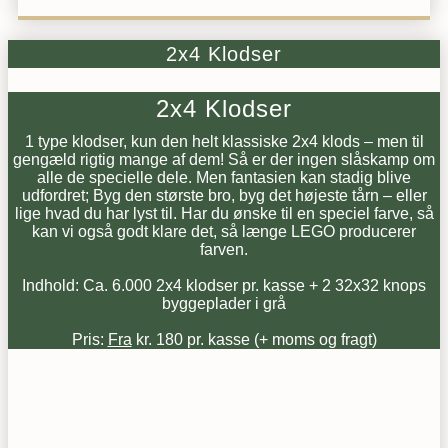
2x4 Klodser
2x4 Klodser
1 type klodser, kun den helt klassiske 2x4 klods – men til
gengæld rigtig mange af dem! Så er der ingen slåskamp om
alle de specielle dele. Men fantasien kan stadig blive
udfordret; Byg den største bro, byg det højeste tårn – eller
lige hvad du har lyst til. Har du ønske til en speciel farve, så
kan vi også godt klare det, så længe LEGO producerer
farven.
Indhold: Ca. 6.000 2x4 klodser pr. kasse + 2 32x32 knops
byggeplader i grå
Pris:
Fra
kr. 180 pr. kasse (+ moms og fragt)