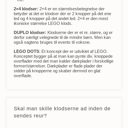
2×4 klodser:
2×4 er en størrelsesbetegnelse der
betyder at det er klodser der er 2 knopper på det ene
led og 4 knopper på det andet led. 2×4 er den mest
ikoniske størrelse LEGO klods.
DUPLO klodser:
Klodserne der er et nr. større, og er
derfor særligt velegnede til de mindre børn. Men kan
også sagtens bruges til events til voksne.
LEGO DOTS
: Et koncept der er udviklet af LEGO.
Konceptet bygger på at man kan pynte div. knoppede
overflader med det man kalder dækplader i forskellige
former/størrelser. Dækplader er flade plader der
sidder på knopperne og skaber dermed en glat
overflade.
Skal man skille klodserne ad inden de
sendes reur?