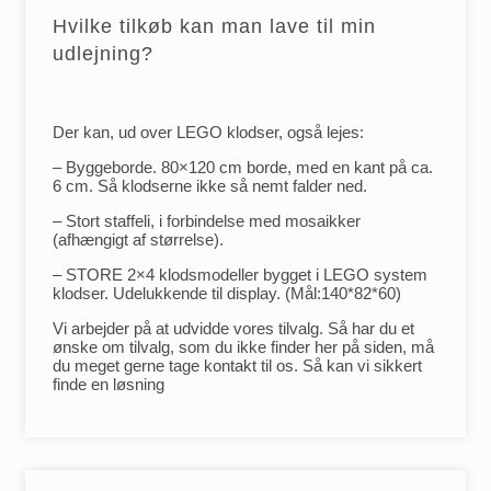
Hvilke tilkøb kan man lave til min
udlejning?
Der kan, ud over LEGO klodser, også lejes:
– Byggeborde. 80×120 cm borde, med en kant på ca.
6 cm. Så klodserne ikke så nemt falder ned.
– Stort staffeli, i forbindelse med mosaikker
(afhængigt af størrelse).
– STORE 2×4 klodsmodeller bygget i LEGO system
klodser. Udelukkende til display. (Mål:140*82*60)
Vi arbejder på at udvidde vores tilvalg. Så har du et
ønske om tilvalg, som du ikke finder her på siden, må
du meget gerne tage kontakt til os. Så kan vi sikkert
finde en løsning