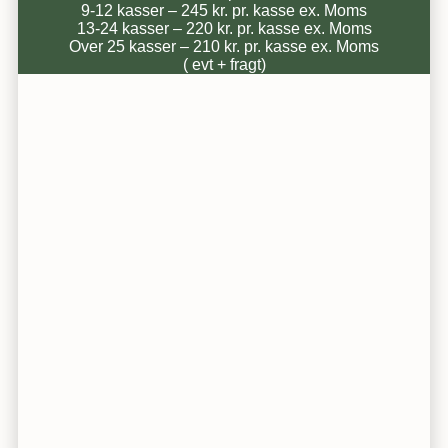
9-12 kasser – 245 kr. pr. kasse ex. Moms
13-24 kasser – 220 kr. pr. kasse ex. Moms
Over 25 kasser – 210 kr. pr. kasse ex. Moms
( evt + fragt)