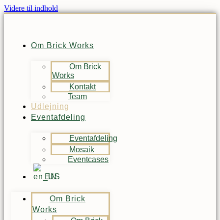
Videre til indhold
Om Brick Works
Om Brick
Works
Kontakt
Team
Udlejning
Eventafdeling
Eventafdeling
Mosaik
Eventcases
EN
Om Brick
Works