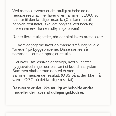
Ved mosaik-events er det muligt at beholde det
færdige resultat. Her laver vi en ramme i LEGO, som
passer til den færdige moasik. (Ønsker man at
beholde resultatet, skal det oplyses ved booking –
prisen varierer fra ren udlejnings prisen)
Der er flere muligheder, når der skal laves mosaikker:
– Event deltagerne laver en masse små individuelle
“billeder” på byggepladerne. Disse sættes så
sammen til et stort spraglet resultat.
– Vi laver i fællesskab et design, hvor vi printer
byggevejledninger der passer i et koordinatsystem.
Sammen skaber man derved ét stort
sammenhængende resultat. (OBS på at der ikke må
være LOGO på det færdige resultat)
Desværre er det ikke muligt at beholde andre
modeller der laves af udlejningsklodser.