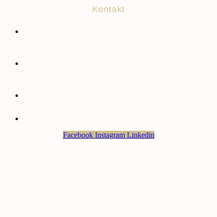
Kontakt
Brick Works modelshop
Tarpvej 5, 7280 Sdr. Felding, Danmark
Brick Events
Bjergevej 27, 7280 Sdr. Felding, Danmark
Sales@brick-works.dk
+45 3049 0937
Facebook
Instagram
Linkedin
Website and all contents Copyright © 2022 Brick Works Aps. All
Rights Reserved. LEGO, the LEGO logo, the Brick and Knob
configurations and the Minifigure are trademarks of the LEGO
Group, ©2022 the LEGO Group. The LEGO Group does not sponsor,